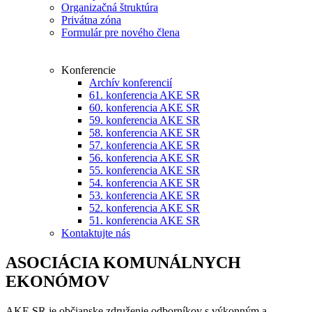
Organizačná štruktúra
Privátna zóna
Formulár pre nového člena
Konferencie
Archív konferencií
61. konferencia AKE SR
60. konferencia AKE SR
59. konferencia AKE SR
58. konferencia AKE SR
57. konferencia AKE SR
56. konferencia AKE SR
55. konferencia AKE SR
54. konferencia AKE SR
53. konferencia AKE SR
52. konferencia AKE SR
51. konferencia AKE SR
Kontaktujte nás
ASOCIÁCIA KOMUNÁLNYCH
EKONÓMOV
AKE SR je občianske združenie odborníkov s výkonným a