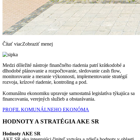
Čítať viac
Zobraziť menej
Medzi dôležité nástroje finančného riadenia patrí krátkodobé a
dlhodobé plánovanie a rozpočtovanie, sledovanie cash flow,
monitorovanie a meranie výkonnosti, implementovanie stratégií
rozvoja, krízové riadenie, kontroling a pod.
Komunálnu ekonomiku upravuje samostatná legislatíva týkajúca sa
financovania, verejných služieb a obstarávania.
PROFIL KOMUNÁLNEHO EKONÓMA
HODNOTY A STRATÉGIA AKE SR
Hodnoty AKE SR
AKE SR ako integrujúci činiteľ vytvára a zdieľa hodnoty v oblasti