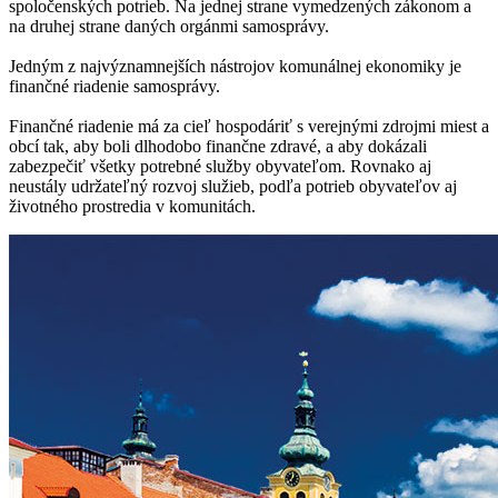
spoločenských potrieb. Na jednej strane vymedzených zákonom a
na druhej strane daných orgánmi samosprávy.
Jedným z najvýznamnejších nástrojov komunálnej ekonomiky je
finančné riadenie samosprávy.
Finančné riadenie má za cieľ hospodáriť s verejnými zdrojmi miest a
obcí tak, aby boli dlhodobo finančne zdravé, a aby dokázali
zabezpečiť všetky potrebné služby obyvateľom. Rovnako aj
neustály udržateľný rozvoj služieb, podľa potrieb obyvateľov aj
životného prostredia v komunitách.