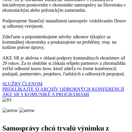
iniciatívnym postavením v ekonomike samosprávy na Slovensku s
ekonomickým alebo právnickým zameraním.
Podporujeme finančný manažment samospráv vzdelávaním členov
aj odbornej verejnosti.
Zdieľame a pripomienkujeme návrhy zákonov týkajúce sa
komunálnej ekonomiky a poukazujeme na problémy, resp. na
kolízne právne úpravy.
AKE SR je aktívna v oblasti podpory komunálnych ekonómov už
29 rokov. Za to obdobie si získala rešpekt partnerov a zhromaždila
veľké odborné know-how, ktoré zdieľa vo forme konferencií,
podujatí, partnerstiev, projektov, ľudských a odborných prepojení.
SLUŽBY ČLENOM
PREKLIKAJTE SI ARCHÍV ODBORNÝCH KONFERENCIÍ
AKE SR S KOMUNIKÉ A PROGRAMAMI
Samosprávy chcú trvalú výnimku z