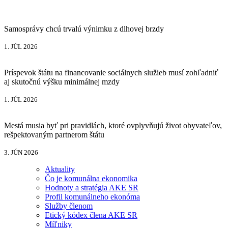
Samosprávy chcú trvalú výnimku z dlhovej brzdy
1. JÚL 2026
Príspevok štátu na financovanie sociálnych služieb musí zohľadniť
aj skutočnú výšku minimálnej mzdy
1. JÚL 2026
Mestá musia byť pri pravidlách, ktoré ovplyvňujú život obyvateľov,
rešpektovaným partnerom štátu
3. JÚN 2026
Aktuality
Čo je komunálna ekonomika
Hodnoty a stratégia AKE SR
Profil komunálneho ekonóma
Služby členom
Etický kódex člena AKE SR
Míľniky