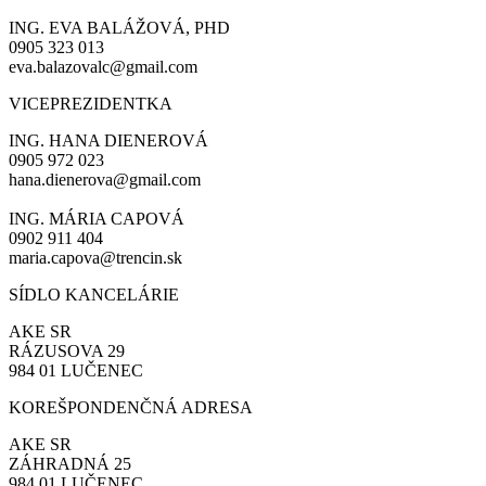
ING. EVA BALÁŽOVÁ, PHD
0905 323 013
eva.balazovalc@gmail.com
VICEPREZIDENTKA
ING. HANA DIENEROVÁ
0905 972 023
hana.dienerova@gmail.com
ING. MÁRIA CAPOVÁ
0902 911 404
maria.capova@trencin.sk
SÍDLO KANCELÁRIE
AKE SR
RÁZUSOVA 29
984 01 LUČENEC
KOREŠPONDENČNÁ ADRESA
AKE SR
ZÁHRADNÁ 25
984 01 LUČENEC