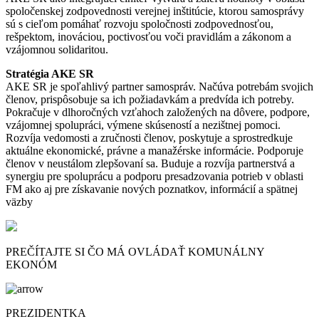
spoločenskej zodpovednosti verejnej inštitúcie, ktorou samosprávy
sú s cieľom pomáhať rozvoju spoločnosti zodpovednosťou,
rešpektom, inováciou, poctivosťou voči pravidlám a zákonom a
vzájomnou solidaritou.
Stratégia AKE SR
AKE SR je spoľahlivý partner samospráv. Načúva potrebám svojich
členov, prispôsobuje sa ich požiadavkám a predvída ich potreby.
Pokračuje v dlhoročných vzťahoch založených na dôvere, podpore,
vzájomnej spolupráci, výmene skúseností a nezištnej pomoci.
Rozvíja vedomosti a zručnosti členov, poskytuje a sprostredkuje
aktuálne ekonomické, právne a manažérske informácie. Podporuje
členov v neustálom zlepšovaní sa. Buduje a rozvíja partnerstvá a
synergiu pre spoluprácu a podporu presadzovania potrieb v oblasti
FM ako aj pre získavanie nových poznatkov, informácií a spätnej
väzby
PREČÍTAJTE SI ČO MÁ OVLÁDAŤ KOMUNÁLNY
EKONÓM
PREZIDENTKA