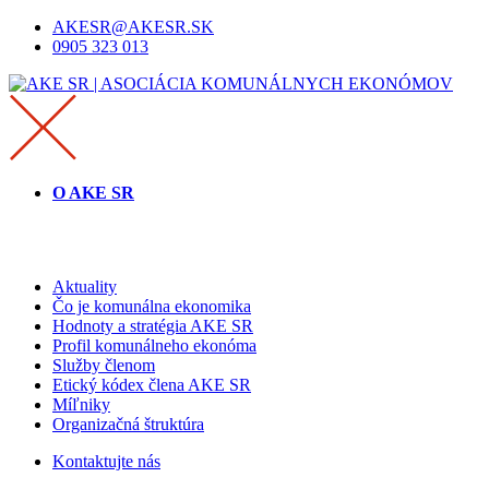
AKESR@AKESR.SK
0905 323 013
O AKE SR
Aktuality
Čo je komunálna ekonomika
Hodnoty a stratégia AKE SR
Profil komunálneho ekonóma
Služby členom
Etický kódex člena AKE SR
Míľniky
Organizačná štruktúra
Kontaktujte nás