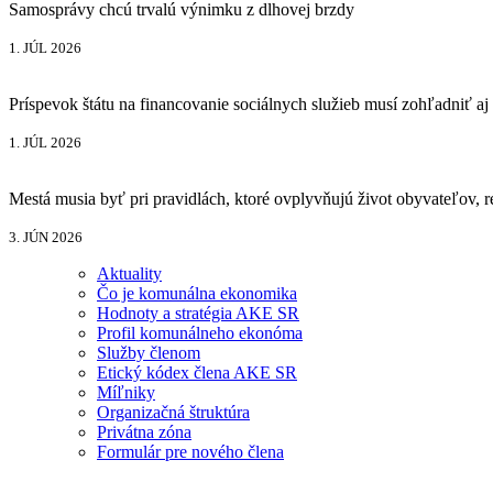
Samosprávy chcú trvalú výnimku z dlhovej brzdy
1. JÚL 2026
Príspevok štátu na financovanie sociálnych služieb musí zohľadniť 
1. JÚL 2026
Mestá musia byť pri pravidlách, ktoré ovplyvňujú život obyvateľov, 
3. JÚN 2026
Aktuality
Čo je komunálna ekonomika
Hodnoty a stratégia AKE SR
Profil komunálneho ekonóma
Služby členom
Etický kódex člena AKE SR
Míľniky
Organizačná štruktúra
Privátna zóna
Formulár pre nového člena