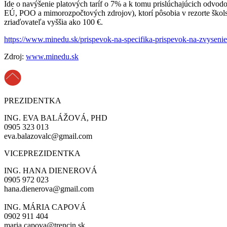
Ide o navýšenie platových taríf o 7% a k tomu prislúchajúcich odv
EÚ, POO a mimorozpočtových zdrojov), ktorí pôsobia v rezorte školst
zriaďovateľa vyššia ako 100 €.
https://www.minedu.sk/prispevok-na-specifika-prispevok-na-zvysenie
Zdroj:
www.minedu.sk
PREZIDENTKA
ING. EVA BALÁŽOVÁ, PHD
0905 323 013
eva.balazovalc@gmail.com
VICEPREZIDENTKA
ING. HANA DIENEROVÁ
0905 972 023
hana.dienerova@gmail.com
ING. MÁRIA CAPOVÁ
0902 911 404
maria.capova@trencin.sk