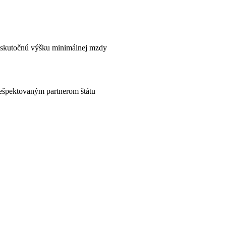
aj skutočnú výšku minimálnej mzdy
rešpektovaným partnerom štátu