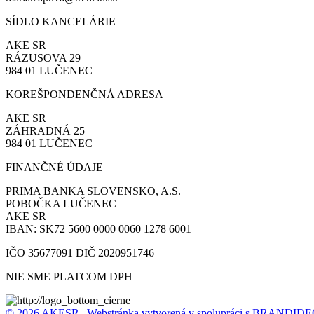
SÍDLO KANCELÁRIE
AKE SR
RÁZUSOVA 29
984 01 LUČENEC
KOREŠPONDENČNÁ ADRESA
AKE SR
ZÁHRADNÁ 25
984 01 LUČENEC
FINANČNÉ ÚDAJE
PRIMA BANKA SLOVENSKO, A.S.
POBOČKA LUČENEC
AKE SR
IBAN: SK72 5600 0000 0060 1278 6001
IČO 35677091 DIČ 2020951746
NIE SME PLATCOM DPH
© 2026 AKESR | Webstránka vytvorená v spolupráci s BRANDID