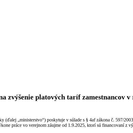
na zvýšenie platových taríf zamestnancov v 
y (ďalej „ministerstvo“) poskytuje v súlade s § 4af zákona č. 597/2003
 výkone práce vo verejnom záujme od 1.9.2025, ktorí sú financovaní z v