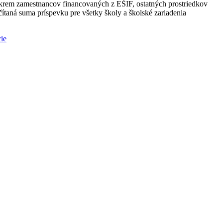
krem zamestnancov financovaných z EŠIF, ostatných prostriedkov
ítaná suma príspevku pre všetky školy a školské zariadenia
ie