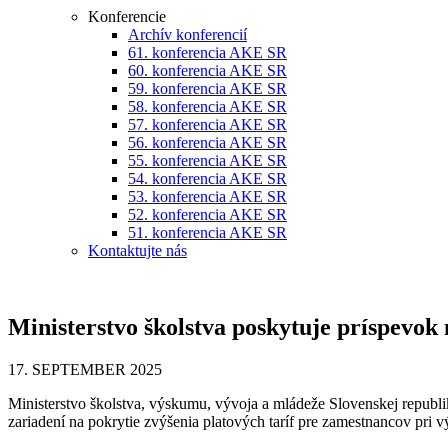
Konferencie
Archív konferencií
61. konferencia AKE SR
60. konferencia AKE SR
59. konferencia AKE SR
58. konferencia AKE SR
57. konferencia AKE SR
56. konferencia AKE SR
55. konferencia AKE SR
54. konferencia AKE SR
53. konferencia AKE SR
52. konferencia AKE SR
51. konferencia AKE SR
Kontaktujte nás
Ministerstvo školstva poskytuje príspevok 
17. SEPTEMBER 2025
Ministerstvo školstva, výskumu, vývoja a mládeže Slovenskej republik
zariadení na pokrytie zvýšenia platových taríf pre zamestnancov pri