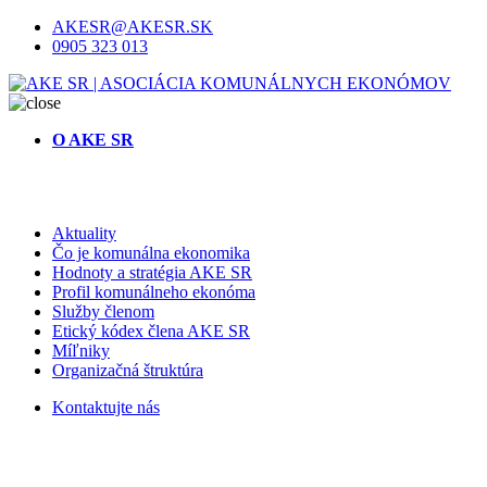
AKESR@AKESR.SK
0905 323 013
O AKE SR
Aktuality
Čo je komunálna ekonomika
Hodnoty a stratégia AKE SR
Profil komunálneho ekonóma
Služby členom
Etický kódex člena AKE SR
Míľniky
Organizačná štruktúra
Kontaktujte nás