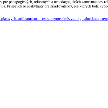
odov pre pedagogických, odborných a nepedagogických zamestnancov (o
va. Príspevok je poskytnutý pre zriaďovateľov, pre ktorých bola vypoč
-platovych-tarif-zamestnancov-v-rezorte-skolstva-originalne-kompetenc